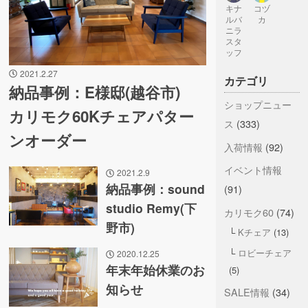
キナ
コヅ
ルバ
カ
ニラ
スタ
ッフ
2021.2.27
カテゴリ
納品事例：E様邸(越谷市)
ショップニュー
カリモク60Kチェアパター
ス
(333)
ンオーダー
入荷情報
(92)
イベント情報
2021.2.9
納品事例：sound
(91)
studio Remy(下
カリモク60
(74)
野市)
Kチェア
(13)
ロビーチェア
2020.12.25
年末年始休業のお
(5)
知らせ
SALE情報
(34)