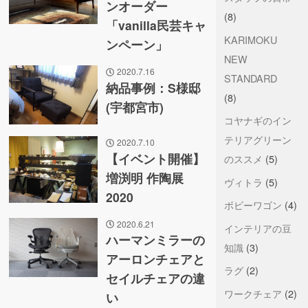
ンオーダー
(8)
「vanilla民芸キャ
KARIMOKU
ンペーン」
NEW
2020.7.16
STANDARD
納品事例：S様邸
(8)
(宇都宮市)
コヤナギのイン
テリアグリーン
2020.7.10
【イベント開催】
のススメ
(5)
増渕明 作陶展
ヴィトラ
(5)
2020
ボビーワゴン
(4)
2020.6.21
インテリアの豆
ハーマンミラーの
知識
(3)
アーロンチェアと
ラグ
(2)
セイルチェアの違
ワークチェア
(2)
い