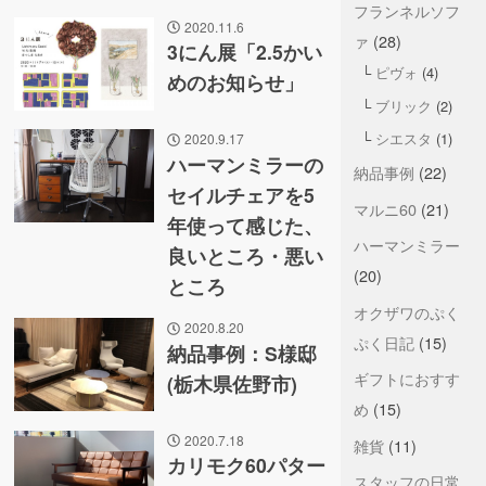
フランネルソフ
2020.11.6
ァ
(28)
3にん展「2.5かい
ピヴォ
(4)
めのお知らせ」
ブリック
(2)
シエスタ
(1)
2020.9.17
ハーマンミラーの
納品事例
(22)
セイルチェアを5
マルニ60
(21)
年使って感じた、
ハーマンミラー
良いところ・悪い
(20)
ところ
オクザワのぷく
2020.8.20
ぷく日記
(15)
納品事例：S様邸
ギフトにおすす
(栃木県佐野市)
め
(15)
2020.7.18
雑貨
(11)
カリモク60パター
スタッフの日常