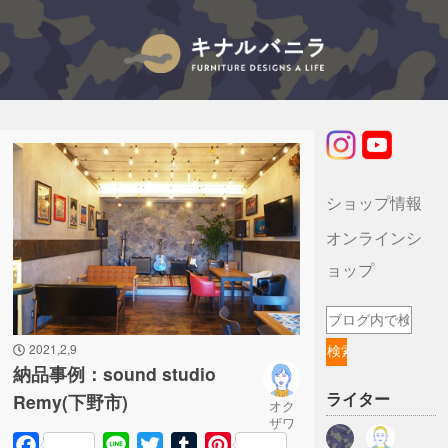
キナルバニラのブログ
ショップ情報
オンラインシ
ョップ
2021,2,9
納品事例：sound studio
ライター
Remy(下野市)
オク
ザワ
Facebook
Line
Twitter
Tumblr
Pinterest