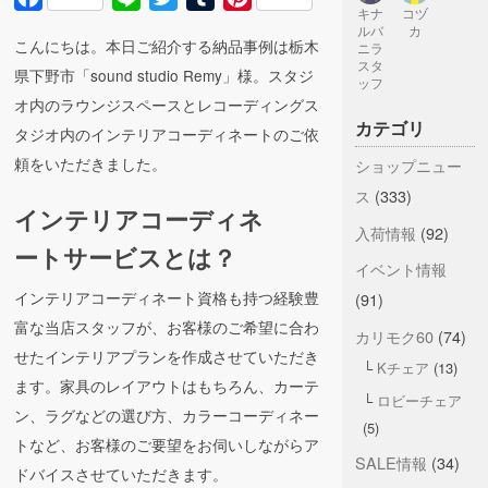
キナ
コヅ
ルバ
カ
こんにちは。本日ご紹介する納品事例は栃木
ニラ
スタ
県下野市「sound studio Remy」様。スタジ
ッフ
オ内のラウンジスペースとレコーディングス
カテゴリ
タジオ内のインテリアコーディネートのご依
頼をいただきました。
ショップニュー
ス
(333)
インテリアコーディネ
入荷情報
(92)
ートサービスとは？
イベント情報
インテリアコーディネート資格も持つ経験豊
(91)
富な当店スタッフが、お客様のご希望に合わ
カリモク60
(74)
せたインテリアプランを作成させていただき
Kチェア
(13)
ます。家具のレイアウトはもちろん、カーテ
ロビーチェア
ン、ラグなどの選び方、カラーコーディネー
(5)
トなど、お客様のご要望をお伺いしながらア
SALE情報
(34)
ドバイスさせていただきます。