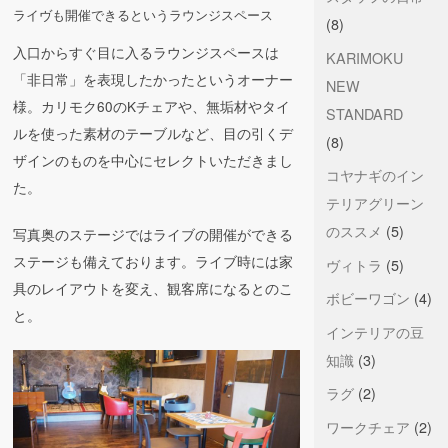
ライヴも開催できるというラウンジスペース
(8)
入口からすぐ目に入るラウンジスペースは
KARIMOKU
「非日常」を表現したかったというオーナー
NEW
様。カリモク60のKチェアや、無垢材やタイ
STANDARD
ルを使った素材のテーブルなど、目の引くデ
(8)
ザインのものを中心にセレクトいただきまし
コヤナギのイン
た。
テリアグリーン
のススメ
(5)
写真奥のステージではライブの開催ができる
ステージも備えております。ライブ時には家
ヴィトラ
(5)
具のレイアウトを変え、観客席になるとのこ
ボビーワゴン
(4)
と。
インテリアの豆
知識
(3)
ラグ
(2)
ワークチェア
(2)