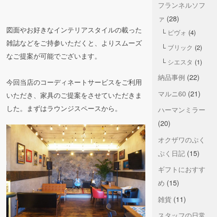
フランネルソフ
ァ
(28)
図面やお好きなインテリアスタイルの載った
ピヴォ
(4)
雑誌などをご持参いただくと、よりスムーズ
ブリック
(2)
なご提案が可能でございます。
シエスタ
(1)
納品事例
(22)
今回当店のコーディネートサービスをご利用
マルニ60
(21)
いただき、家具のご提案をさせていただきま
した。まずはラウンジスペースから。
ハーマンミラー
(20)
オクザワのぷく
ぷく日記
(15)
ギフトにおすす
め
(15)
雑貨
(11)
スタッフの日常