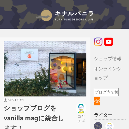
キナルバニラのブログ
ショップ情報
オンラインシ
ョップ
2021.5.21
ショップブログを
ライター
vanilla magに統合し
コヤ
ナギ
ます！