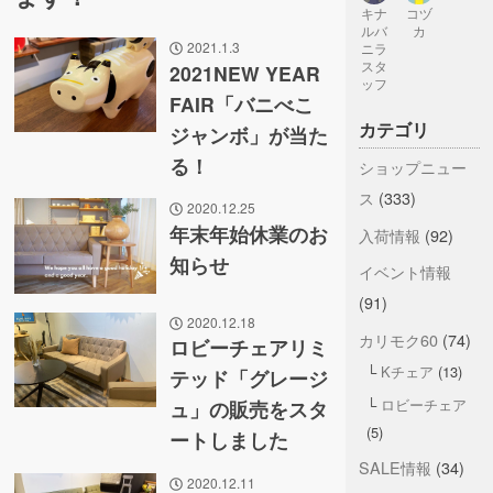
キナ
コヅ
ルバ
カ
2021.1.3
ニラ
スタ
2021NEW YEAR
ッフ
FAIR「バニべこ
カテゴリ
ジャンボ」が当た
る！
ショップニュー
ス
(333)
2020.12.25
年末年始休業のお
入荷情報
(92)
知らせ
イベント情報
(91)
2020.12.18
カリモク60
(74)
ロビーチェアリミ
Kチェア
(13)
テッド「グレージ
ロビーチェア
ュ」の販売をスタ
(5)
ートしました
SALE情報
(34)
2020.12.11