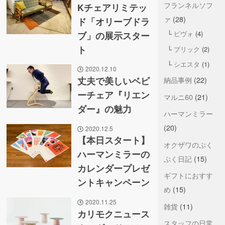
フランネルソフ
Kチェアリミテッ
ァ
(28)
ド「オリーブドラ
ピヴォ
(4)
ブ」の展示スター
ト
ブリック
(2)
シエスタ
(1)
2020.12.10
丈夫で美しいベビ
納品事例
(22)
ーチェア『リエン
マルニ60
(21)
ダー』の魅力
ハーマンミラー
(20)
2020.12.5
【本日スタート】
オクザワのぷく
ハーマンミラーの
ぷく日記
(15)
カレンダープレゼ
ギフトにおすす
ントキャンペーン
め
(15)
2020.11.25
雑貨
(11)
カリモクニュース
スタッフの日常