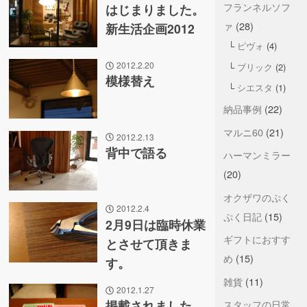
フランネルソフ
はじまりました。
ァ
(28)
新生活企画2012
ピヴォ
(4)
2012.2.20
ブリック
(2)
模様替え
シエスタ
(1)
納品事例
(22)
マルニ60
(21)
2012.2.13
背中で語る
ハーマンミラー
(20)
オクザワのぷく
2012.2.4
ぷく日記
(15)
2月9日は臨時休業
ギフトにおすす
とさせて頂きま
め
(15)
す。
雑貨
(11)
2012.1.27
スタッフの日常
掲載されました。