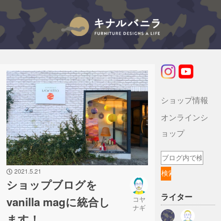
キナルバニラのブログ
ショップ情報
オンラインシ
ョップ
2021.5.21
ショップブログを
ライター
vanilla magに統合し
コヤ
ナギ
ます！