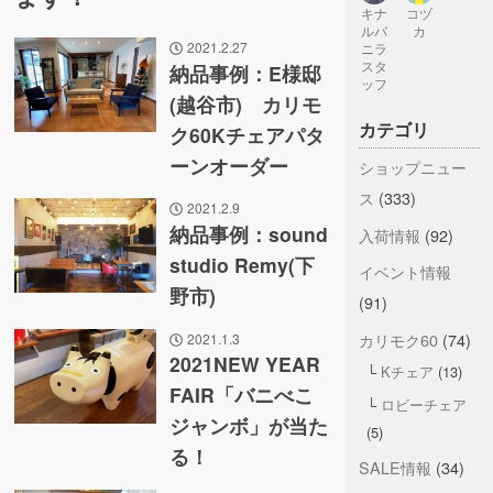
キナ
コヅ
ルバ
カ
2021.2.27
ニラ
スタ
納品事例：E様邸
ッフ
(越谷市) カリモ
カテゴリ
ク60Kチェアパタ
ーンオーダー
ショップニュー
ス
(333)
2021.2.9
納品事例：sound
入荷情報
(92)
studio Remy(下
イベント情報
野市)
(91)
カリモク60
(74)
2021.1.3
2021NEW YEAR
Kチェア
(13)
FAIR「バニべこ
ロビーチェア
ジャンボ」が当た
(5)
る！
SALE情報
(34)