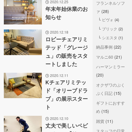
2020.12.25
フランネルソフ
年末年始休業のお
ァ
(28)
知らせ
ピヴォ
(4)
ブリック
(2)
2020.12.18
シエスタ
(1)
ロビーチェアリミ
テッド「グレージ
納品事例
(22)
ュ」の販売をスタ
マルニ60
(21)
ートしました
ハーマンミラー
(20)
2020.12.11
Kチェアリミテッ
オクザワのぷく
ド「オリーブドラ
ぷく日記
(15)
ブ」の展示スター
ギフトにおすす
ト
め
(15)
2020.12.10
雑貨
(11)
丈夫で美しいベビ
スタッフの日常