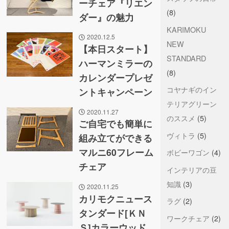
ーチェア『リエン
(8)
ダー』の魅力
KARIMOKU
2020.12.5
NEW
【本日スタート】
STANDARD
ハーマンミラーの
(8)
カレンダープレゼ
コヤナギのイン
ントキャンペーン
テリアグリーン
2020.11.27
のススメ
(5)
ご自宅でも簡単に
ヴィトラ
(5)
組み立てができる
マルニ60フレーム
ボビーワゴン
(4)
チェア
インテリアの豆
知識
(3)
2020.11.25
カリモクニュース
ラグ
(2)
タンダード[ＫＮ
ワークチェア
(2)
Ｓ]カラーウッド