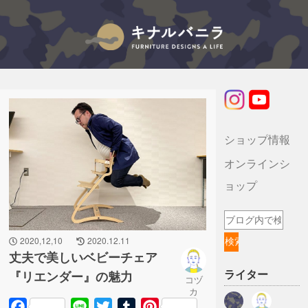
キナルバニラのブログ
ショップ情報
オンラインシ
ョップ
2020,12,10
2020.12.11
丈夫で美しいベビーチェア
ライター
『リエンダー』の魅力
コヅ
カ
Facebook
Line
Twitter
Tumblr
Pinterest