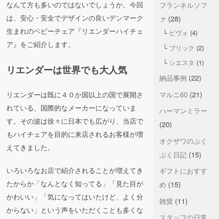
なんて方も多いのではないでしょうか。今回
フランネルソフ
は、安心・安全でデザインの良いデンマーク
ァ
(28)
生まれのベビーチェア『リエンダーハイチェ
ピヴォ
(4)
ア』をご紹介します。
ブリック
(2)
シエスタ
(1)
リエンダーは世界でも大人気
納品事例
(22)
マルニ60
(21)
リエンダーは既に４０か国以上の国で展開さ
れている、国際的なメーカーになっていま
ハーマンミラー
す。その波は徐々に日本でも広がり、当店で
(20)
もハイチェアを目的に来店されるお客様が増
オクザワのぷく
えてきました。
ぷく日記
(15)
いろいろなお店で紹介されることが増えてき
ギフトにおすす
たからか「なんとなく知ってる」「見た目が
め
(15)
かわいい」「気になってはいたけど、よく分
雑貨
(11)
からない」という声をいただくことも多くな
スタッフの日常