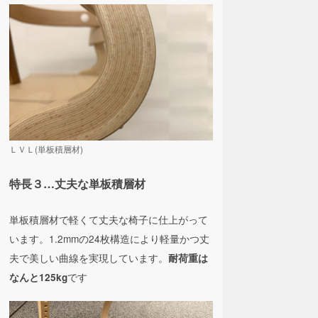
ＬＶＬ(単板積層材)
特長３…丈夫な単板積層材
単板積層材で軽くて丈夫な椅子に仕上がって
います。1.2mmの24枚構造により軽量かつ丈
夫で美しい曲線を実現しています。
耐荷重は
です
なんと125kg