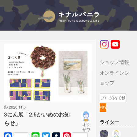
キナルバニラのブログ
ショップ情報
オンラインシ
ョップ
2020,11,6
3にん展「2.5かいめのお知
ライター
らせ」
オク
ザワ
Facebook
Line
Twitter
Tumblr
Pinterest