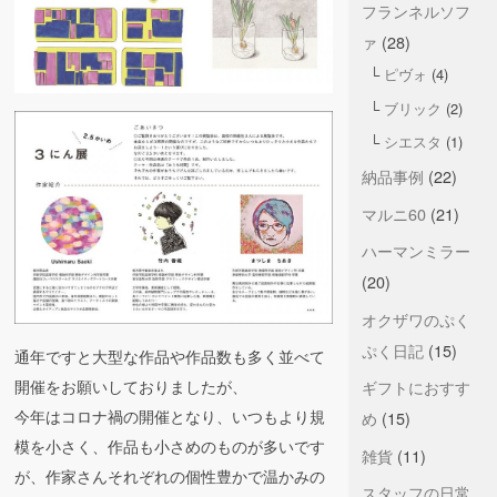
フランネルソフ
ァ
(28)
ピヴォ
(4)
ブリック
(2)
シエスタ
(1)
納品事例
(22)
マルニ60
(21)
ハーマンミラー
(20)
オクザワのぷく
ぷく日記
(15)
通年ですと大型な作品や作品数も多く並べて
開催をお願いしておりましたが、
ギフトにおすす
今年はコロナ禍の開催となり、いつもより規
め
(15)
模を小さく、作品も小さめのものが多いです
雑貨
(11)
が、作家さんそれぞれの個性豊かで温かみの
スタッフの日常