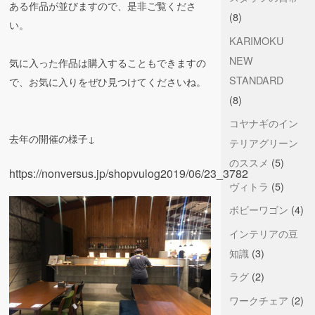
ある作品が並びますので、是非ご覧くださ
(8)
い。
KARIMOKU
NEW
気に入った作品は購入することもできますの
STANDARD
で、お気に入りをぜひ見つけてくださいね。
(8)
コヤナギのイン
去年の開催の様子↓
テリアグリーン
のススメ
(5)
https://nonversus.jp/shopvulog2019/06/23_3782
ヴィトラ
(5)
ボビーワゴン
(4)
インテリアの豆
知識
(3)
ラグ
(2)
ワークチェア
(2)