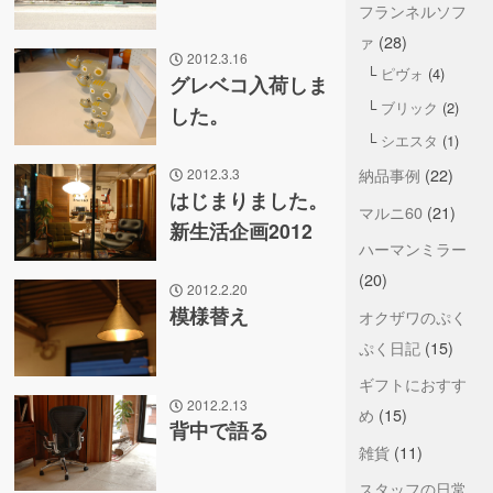
フランネルソフ
ァ
(28)
2012.3.16
ピヴォ
(4)
グレベコ入荷しま
ブリック
(2)
した。
シエスタ
(1)
納品事例
(22)
2012.3.3
はじまりました。
マルニ60
(21)
新生活企画2012
ハーマンミラー
(20)
2012.2.20
模様替え
オクザワのぷく
ぷく日記
(15)
ギフトにおすす
2012.2.13
め
(15)
背中で語る
雑貨
(11)
スタッフの日常