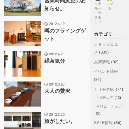
営業時間変更のお
キナ
コヅ
知らせ。
ルバ
カ
ニラ
スタ
ッフ
2012.4.12
噂のフライングゲ
カテゴリ
ット
ショップニュー
ス
(333)
2012.4.2
緑茶気分
入荷情報
(92)
イベント情報
(91)
2012.3.27
カリモク60
(74)
大人の贅沢
Kチェア
(13)
ロビーチェア
(5)
2012.3.20
旅がしたい。
SALE情報
(34)