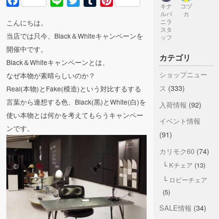
Facebook
Line
Twitter
Tumblr
Pinterest
キナ
コヅ
ルバ
カ
こんにちは。
ニラ
スタ
当店では只今、Black＆Whiteキャンペーンを
ッフ
開催中です。
カテゴリ
Black＆Whiteキャンペーンとは、
ショップニュー
なぜ本物が素晴らしいのか？
ス
(333)
Real(本物)とFake(模造)という対比するする
言葉から連想する色、Black(黒)とWhite(白)を
入荷情報
(92)
使い本物とは何かを考えてもらうキャンペー
イベント情報
ンです。
(91)
カリモク60
(74)
Kチェア
(13)
ロビーチェア
(5)
SALE情報
(34)