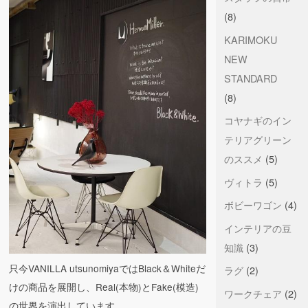
(8)
KARIMOKU
NEW
STANDARD
(8)
コヤナギのイン
テリアグリーン
のススメ
(5)
ヴィトラ
(5)
ボビーワゴン
(4)
インテリアの豆
知識
(3)
只今VANILLA utsunomiyaではBlack＆Whiteだ
ラグ
(2)
けの商品を展開し、Real(本物)とFake(模造)
ワークチェア
(2)
の世界を演出しています。