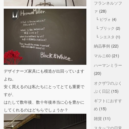
フランネルソフ
ァ
(28)
ピヴォ
(4)
ブリック
(2)
シエスタ
(1)
納品事例
(22)
マルニ60
(21)
ハーマンミラー
デザイナーズ家具にも模造が出回っています
(20)
よね。
オクザワのぷく
安く買えるのは私たちにとってとても重要で
ぷく日記
(15)
すが、
ギフトにおすす
はたして数年後、数十年後本当に心を豊かに
め
(15)
してくれるのはどちらでしょうか？
雑貨
(11)
スタッフの日常