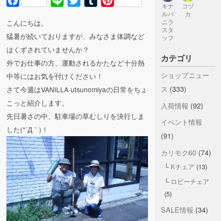
Facebook
Line
Twitter
Tumblr
Pinterest
キナ
コヅ
ルバ
カ
こんにちは。
ニラ
スタ
猛暑が続いておりますが、みなさま体調など
ッフ
はくずされていませんか？
カテゴリ
外でお仕事の方、運動されるかたなど十分熱
ショップニュー
中等にはお気を付けください！
ス
(333)
さて今週はVANILLA utsunomiyaの日常をちょ
こっと紹介します。
入荷情報
(92)
先日暑さの中、駐車場の草むしりを決行しま
イベント情報
した(*´Д｀)！
(91)
カリモク60
(74)
Kチェア
(13)
ロビーチェア
(5)
SALE情報
(34)