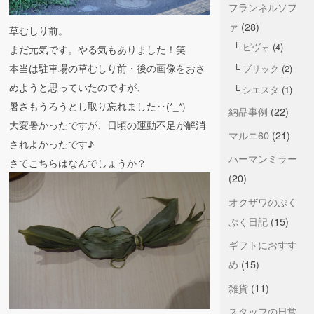
フランネルソフ
ァ
(28)
草むしり前。
ピヴォ
(4)
まだ元気です。やる気もありました！笑
本当は駐車場の草むしり前・後の画像をおさ
ブリック
(2)
めようと思っていたのですが、
シエスタ
(1)
暑さもうろうとし取り忘れました‥(*_*)
納品事例
(22)
大変暑かったですが、日頃の運動不足が解消
マルニ60
(21)
されよかったです♪
ハーマンミラー
さてこちらはなんでしょうか？
(20)
オクザワのぷく
ぷく日記
(15)
ギフトにおすす
め
(15)
雑貨
(11)
スタッフの日常