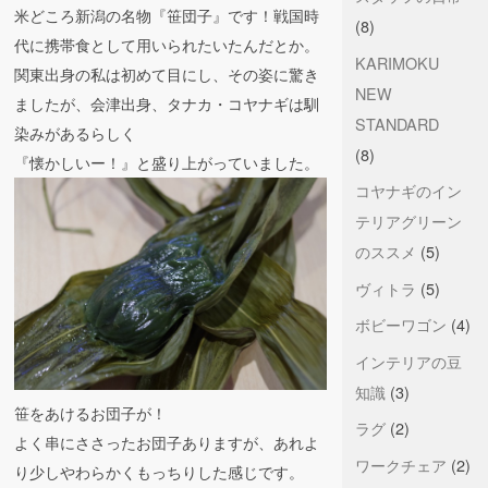
米どころ新潟の名物『笹団子』です！戦国時
(8)
代に携帯食として用いられたいたんだとか。
KARIMOKU
関東出身の私は初めて目にし、その姿に驚き
NEW
ましたが、会津出身、タナカ・コヤナギは馴
STANDARD
染みがあるらしく
(8)
『懐かしいー！』と盛り上がっていました。
コヤナギのイン
テリアグリーン
のススメ
(5)
ヴィトラ
(5)
ボビーワゴン
(4)
インテリアの豆
知識
(3)
笹をあけるお団子が！
ラグ
(2)
よく串にささったお団子ありますが、あれよ
ワークチェア
(2)
り少しやわらかくもっちりした感じです。