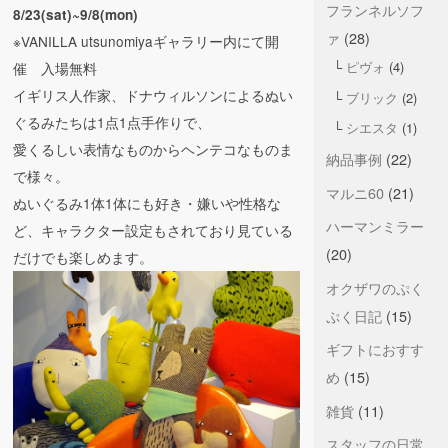
フランネルソフ
8/23(sat)~9/8(mon)
ァ
(28)
※VANILLA utsunomiyaギャラリー内にて開
ピヴォ
(4)
催 入場無料
イギリス人作家、ドナウィルソンによるぬい
ブリック
(2)
ぐるみたちは1点1点手作りで、
シエスタ
(1)
愛くるしい表情なものからヘンテコなものま
納品事例
(22)
で様々。
マルニ60
(21)
ぬいぐるみ1体1体にも好き・嫌いや性格な
ハーマンミラー
ど、キャラクター設定もされており見ている
(20)
だけでも楽しめます。
オクザワのぷく
ぷく日記
(15)
ギフトにおすす
め
(15)
雑貨
(11)
スタッフの日常