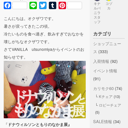
キナ
コヅ
Facebook
Line
Twitter
Tumblr
Pinterest
ルバ
カ
ニラ
スタ
こんにちは。オクザワです。
ッフ
暑さが戻ってきたこの頃。
カテゴリ
冷たいものを食べ過ぎ、飲みすぎでおなかを
壊しがちなオクザワです。
ショップニュー
さてVANILLA utsunomiyaからイベントのお
ス
(333)
知らせです。
入荷情報
(92)
イベント情報
(91)
カリモク60
(74)
Kチェア
(13)
ロビーチェア
(5)
SALE情報
(34)
『
ドナウィルソンともりのなかま展』