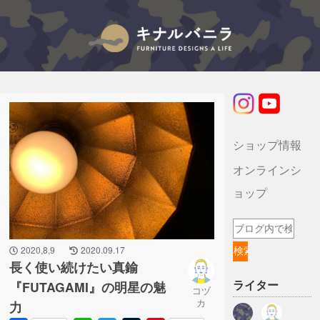
キナルバニラのブログ
ショップ情報
オンラインシ
ョップ
2020,8,9
2020.09.17
長く使い続けたい真鍮
ライター
『FUTAGAMI』の明星の魅
コヅ
カ
力