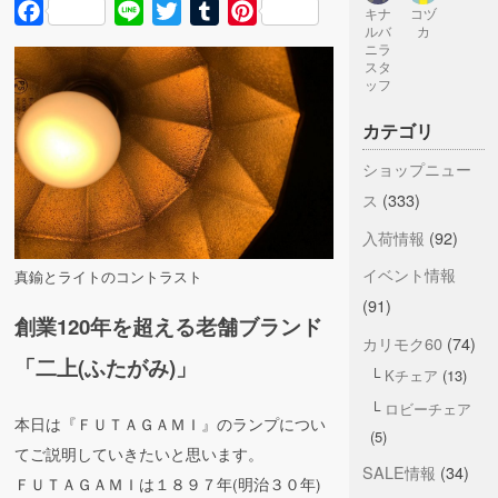
Facebook
Line
Twitter
Tumblr
Pinterest
キナ
コヅ
ルバ
カ
ニラ
スタ
ッフ
カテゴリ
ショップニュー
ス
(333)
入荷情報
(92)
イベント情報
真鍮とライトのコントラスト
(91)
創業120年を超える老舗ブランド
カリモク60
(74)
「二上(ふたがみ)」
Kチェア
(13)
ロビーチェア
本日は『ＦＵＴＡＧＡＭＩ』のランプについ
(5)
てご説明していきたいと思います。
SALE情報
(34)
ＦＵＴＡＧＡＭＩは１８９７年(明治３０年)