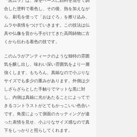
合した塗料で着色し、その後、熱を加えなが
ら、刷毛を使って「おはぐろ」を擦り込み、
ムラや表情をつけていきます。この技法は仏
具や仏像を昔から手がけてきた高岡鋳物に古
くから伝わる着色の技です。
このムラがアンティークのような独特の雰囲
気を醸し出し、味わい深い雰囲気をより一層
強くします。もちろん、真鍮なので小ぶりな
サイズでも多少の重みがあります。外側は少
しざらざらとした手触りでマットな黒に対
し、内側は真鍮に光があたることによってで
きるコントラストがとてもかっこいい色合い
です。角度によって側面のカッティングが違
った表情を見せ、小ぶりなサイズ感なので真
下をしっかりと照らしてくれます。