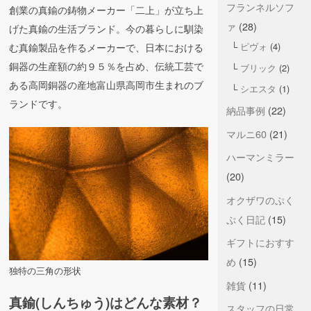
フランネルソフ
創業の真鍮の鋳物メーカー「二上」が立ち上
ァ
(28)
げた真鍮の生活ブランド。今の暮らしに馴染
ピヴォ
(4)
む真鍮製品を作るメーカーで、日本における
銅器の生産額の約９５％を占め、伝統工芸で
ブリック
(2)
ある高岡銅器の産地富山県高岡市生まれのブ
シエスタ
(1)
ランドです。
納品事例
(22)
マルニ60
(21)
ハーマンミラー
(20)
オクザワのぷく
ぷく日記
(15)
ギフトにおすす
め
(15)
独特の三角の形状
雑貨
(11)
真鍮(しんちゅう)はどんな素材？
スタッフの日常