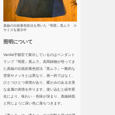
真鍮の伝統着色技法を用いた『明星』黒ムラ 小
サイズを展示中
照明について
Vanilla宇都宮で展示しているのはペンダント
ランプ『明星』黒ムラ。高岡鋳物が培ってき
た真鍮の伝統的着色技法『黒ムラ』一般的な
塗装やメッキとは異なり、画一的ではなく、
ひとつひとつ表情があり、暖かみのある古美
な金属の表情を作ります。使い込むと経年変
化により、味わい・色味が深まり、真鍮鋳肌
と同じように深い色に落ちつきます。
『黒ムラ』は、漆をベースに顔料を混ぜて調