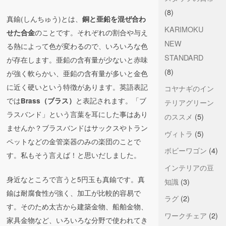
(8)
真鍮(しんちゅう)とは、
銅と亜鉛を混ぜ合わ
KARIMOKU
のことです。それぞれの割合や与え
せた合金
NEW
る熱によって色が変わるので、いろいろな色
STANDARD
が存在します。亜鉛の含有量が少ないと赤味
(8)
が強く軟らかい、亜鉛の含有量が多いと金色
に近く硬いという特徴があります。英語表記
コヤナギのイン
では
と表記されます。「ブ
Brass（ブラス）
テリアグリーン
ラスバンド」という言葉を耳にした事はあり
のススメ
(5)
ませんか？ブラスバンドはサックスやトラン
ヴィトラ
(5)
ペットなどの金管楽器のみの楽団のことで
ボビーワゴン
(4)
す。私もそう言えば！と思いだしました。
インテリアの豆
身近なところで言うと5円玉も真鍮です。真
知識
(3)
鍮は耐腐食性が強く、加工が比較的容易で
ラグ
(2)
す。そのため太古から建築金物、船舶金物、
ワークチェア
(2)
家具金物など、いろいろな分野で使われてき