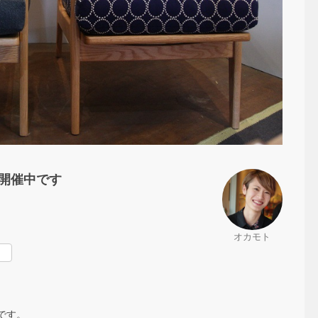
ア開催中です
オカモト
rest
中です。