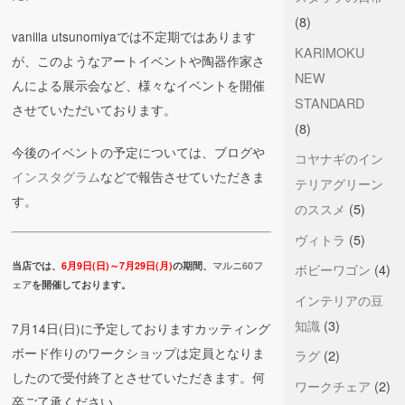
(8)
vanilla utsunomiyaでは不定期ではあります
KARIMOKU
が、このようなアートイベントや陶器作家さ
NEW
んによる展示会など、様々なイベントを開催
STANDARD
させていただいております。
(8)
今後のイベントの予定については、ブログや
コヤナギのイン
インスタグラム
などで報告させていただきま
テリアグリーン
す。
のススメ
(5)
ヴィトラ
(5)
当店では、
6月9日(日)～7月29日(月)
の期間、
マルニ60フ
ボビーワゴン
(4)
ェア
を開催しております。
インテリアの豆
知識
(3)
7月14日(日)に予定しておりますカッティング
ボード作りのワークショップは定員となりま
ラグ
(2)
したので受付終了とさせていただきます。何
ワークチェア
(2)
卒ご了承ください。