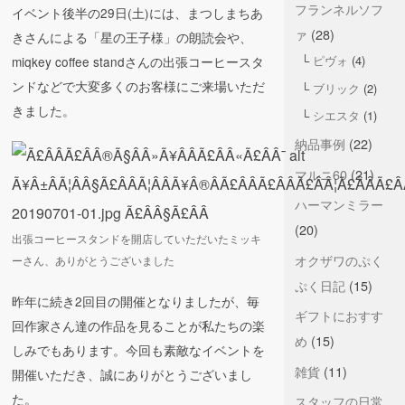
フランネルソフ
イベント後半の29日(土)には、まつしまちあ
ァ
(28)
きさんによる「星の王子様」の朗読会や、
ピヴォ
(4)
miqkey coffee standさんの出張コーヒースタ
ンドなどで大変多くのお客様にご来場いただ
ブリック
(2)
きました。
シエスタ
(1)
納品事例
(22)
マルニ60
(21)
ハーマンミラー
(20)
出張コーヒースタンドを開店していただいたミッキ
オクザワのぷく
ーさん、ありがとうございました
ぷく日記
(15)
昨年に続き2回目の開催となりましたが、毎
ギフトにおすす
回作家さん達の作品を見ることが私たちの楽
め
(15)
しみでもあります。今回も素敵なイベントを
雑貨
(11)
開催いただき、誠にありがとうございまし
た。
スタッフの日常