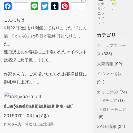
キナ
コヅ
Facebook
Line
Twitter
Tumblr
Pinterest
ルバ
カ
ニラ
スタ
こんにちは。
ッフ
6月22日(土)より開催しておりました「
3にん
カテゴリ
展 2かいめ
」は昨日が最終日となりまし
た。
ショップニュー
連日沢山のお客様にご来場いただきイベント
ス
(333)
は盛況に終了致しました。
入荷情報
(92)
イベント情報
作家さん方、ご来場いただいたお客様皆様に
(91)
御礼申し上げます。
カリモク60
(74)
Kチェア
(13)
ロビーチェア
(5)
作家さん方・常連I様と記念撮影
SALE情報
(34)