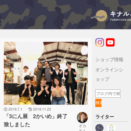
キナルバニラのブログ
ショップ情報
オンラインシ
ョップ
2019,7,1
2019.11.22
「3にん展 2かいめ」終了
ライター
致しました
オカ
モト