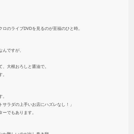
クロのライブDVDを見るのが至福のひと時。
なんですが、
て、大根おろしと醤油で。
す。
す。
トサラダの上手いお店にハズレなし！」
ターでもあります。
なか難しいのが出し巻き卵。