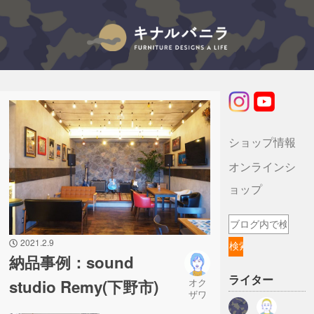
キナルバニラのブログ
ショップ情報
オンラインシ
ョップ
2021.2.9
納品事例：sound
ライター
studio Remy(下野市)
オク
ザワ