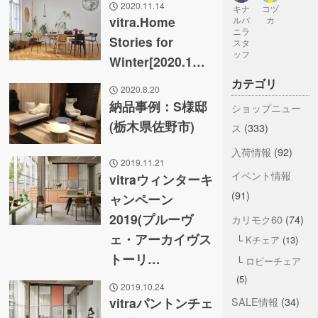
2020.11.14
キナ
コヅ
vitra.Home
ルバ
カ
ニラ
Stories for
スタ
ッフ
Winter[2020.1…
カテゴリ
2020.8.20
納品事例：S様邸
ショップニュー
(栃木県佐野市)
ス
(333)
入荷情報
(92)
2019.11.21
イベント情報
vitraウィンターキ
(91)
ャンペーン
2019(プルーヴ
カリモク60
(74)
ェ・アーカイヴス
Kチェア
(13)
トーリ…
ロビーチェア
(5)
2019.10.24
SALE情報
(34)
vitraパントンチェ