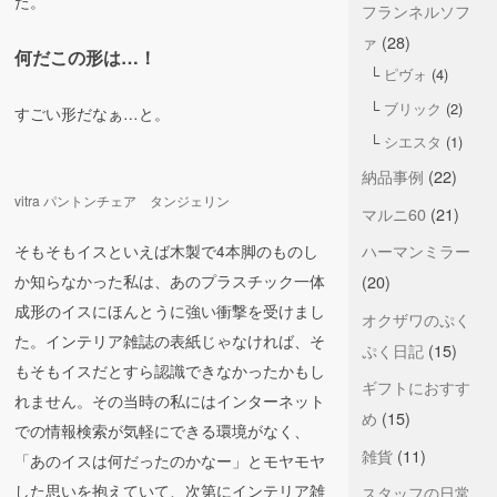
た。
フランネルソフ
ァ
(28)
何だこの形は…！
ピヴォ
(4)
ブリック
(2)
すごい形だなぁ…と。
シエスタ
(1)
納品事例
(22)
vitra パントンチェア タンジェリン
マルニ60
(21)
ハーマンミラー
そもそもイスといえば木製で4本脚のものし
か知らなかった私は、あのプラスチック一体
(20)
成形のイスにほんとうに強い衝撃を受けまし
オクザワのぷく
た。インテリア雑誌の表紙じゃなければ、そ
ぷく日記
(15)
もそもイスだとすら認識できなかったかもし
ギフトにおすす
れません。その当時の私にはインターネット
め
(15)
での情報検索が気軽にできる環境がなく、
雑貨
(11)
「あのイスは何だったのかなー」とモヤモヤ
した思いを抱えていて、次第にインテリア雑
スタッフの日常