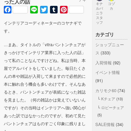
った人の話
キナ
コヅ
ルバ
カ
Facebook
Line
Twitter
Tumblr
Pinterest
ニラ
スタ
インテリアコーディネーターのコヤナギで
ッフ
す。
カテゴリ
ショップニュー
…まあ、タイトルの「vitraパントンチェアが
きっかけでインテリア業界に入った人の話」
ス
(333)
って私のことなんですけどね。私は当時、本
入荷情報
(92)
屋でアルバイトをしていました。毎日たくさ
イベント情報
んの本や雑誌が入荷して来ますので必然的に
(91)
本に触れ合う機会も多いわけです。そんなあ
カリモク60
(74)
るとき、パントンチェアが表紙になった雑誌
Kチェア
(13)
を見ました。（何の雑誌かは覚えていないん
ですが）その当時はインテリアへ強い関心が
ロビーチェア
(5)
あった訳ではなかったのですが、初めて見た
パントンチェアはものすごく印象に残りまし
SALE情報
(34)