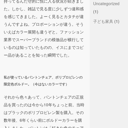
持ってるんだぜ的に悦に入る状況が続きまし
Uncategorized
た。しかし、雑誌で見る度に少しずつ違和感
(1)
を感じてきました。よーく見るとカタチが違
子ども家具
(1)
うんですよね。プロポーションが違う。そう
いえばカラー展開も違うぞと。ファッション
業界でスーパーブランドの模倣品が横行して
いるのは知っていたものの、イスにまでコピ
ー品があることを知った瞬間でした。
私が使っているパントンチェア、ポリプロピレンの
限定色ボルドー。（今はないカラーです）
それから色々あって、パントンチェアの正規
品を買ったのは今から10年ちょっと前。当時
はブラックのポリプロピレン製を購入。その
数年後、6年くらい前にボルドーカラーを購
入しました。パントンは「好きな色のチェア