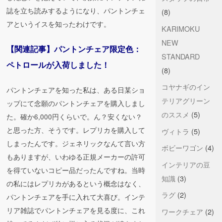
誌を立ち読みするようになり、パントンチェ
(8)
アというイスを知ったわけです。
KARIMOKU
NEW
【関連記事】パントンチェア限定色：
STANDARD
ペトロールが入荷しました！
(8)
コヤナギのイン
パントンチェアを知った私は、ある日某ショ
テリアグリーン
ップにて念願のパントンチェアを購入しまし
のススメ
(5)
た。確か6,000円くらいで。ん？安くない？
と思った方、そうです。レプリカを購入して
ヴィトラ
(5)
しまったんです。ジェネリックなんて言い方
ボビーワゴン
(4)
もありますが、いわゆる正規メーカーの許可
インテリアの豆
を得ていないコピー品だったんですね。当時
知識
(3)
の私にはレプリカがあるという概念はなく、
ラグ
(2)
パントンチェアを手に入れて大喜び。インテ
リア雑誌でパントンチェアを見る度に、これ
ワークチェア
(2)