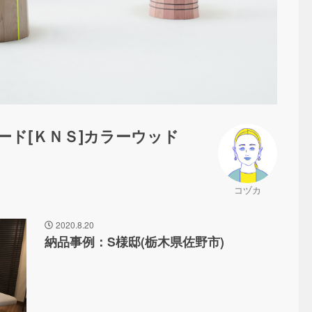
ド[ＫＮＳ]カラーウッド
コヅカ
2020.8.20
納品事例：S様邸(栃木県佐野市)