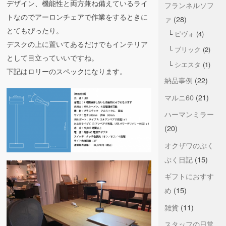
デザイン、機能性と両方兼ね備えているライ
フランネルソフ
トなのでアーロンチェアで作業をするときに
ァ
(28)
とてもぴったり。
ピヴォ
(4)
デスクの上に置いてあるだけでもインテリア
ブリック
(2)
として目立っていいですね。
シエスタ
(1)
下記はロリーのスペックになります。
納品事例
(22)
マルニ60
(21)
ハーマンミラー
(20)
オクザワのぷく
ぷく日記
(15)
ギフトにおすす
め
(15)
雑貨
(11)
スタッフの日常