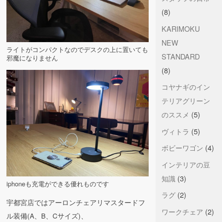
(8)
KARIMOKU
NEW
ライトがコンパクトなのでデスクの上に置いても
STANDARD
邪魔になりません
(8)
コヤナギのイン
テリアグリーン
のススメ
(5)
ヴィトラ
(5)
ボビーワゴン
(4)
インテリアの豆
知識
(3)
iphoneも充電ができる優れものです
ラグ
(2)
宇都宮店ではアーロンチェアリマスタードフ
ワークチェア
(2)
ル装備(A、B、Cサイズ)、