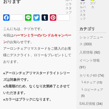
おります
キナ
コヅ
ニラ
ルバ
カ
スタ
ニラ
ッフ
スタ
Facebook
Line
Twitter
Tumblr
Pinterest
ッフ
カテゴリ
こんにちは、テヅカです。
今回は
ハーマンミラーのバンドルキャンペー
ショップニュー
のお知らせです。
ン
ス
(333)
アーロンチェアリマスタードをご購入のお客
入荷情報
(92)
様にデスクライト、ロリーをプレゼントして
イベント情報
おります。
(91)
※アーロンチェアリマスタードライトシリー
カリモク60
(74)
ズは対象外です。
Kチェア
(13)
※先着順のため、なくなり次第終了とさせて
ロビーチェア
いただきます。
(5)
※カラーはブラックになります。
SALE情報
(34)