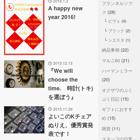
2016.1.3
フランネルソフ
A happy new
ァ
(28)
year 2016!
ピヴォ
(4)
ブリック
(2)
シエスタ
(1)
納品事例
(22)
マルニ60
(21)
2015.12.13
『We will
ハーマンミラー
choose the
(20)
time. 時計(トキ)
オクザワのぷく
を選ぼう』
ぷく日記
(15)
ギフトにおすす
2015.11.29
よいこのKチェア
め
(15)
ぬりえ、優秀賞発
雑貨
(11)
表です！
スタッフの日常