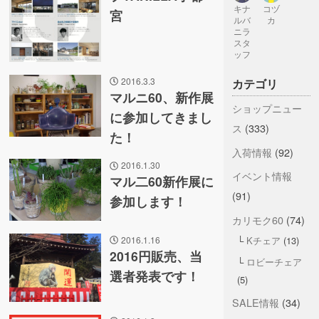
キナ
コヅ
宮
ルバ
カ
ニラ
スタ
ッフ
2016.3.3
カテゴリ
マルニ60、新作展
ショップニュー
に参加してきまし
ス
(333)
た！
入荷情報
(92)
2016.1.30
イベント情報
マル二60新作展に
(91)
参加します！
カリモク60
(74)
2016.1.16
Kチェア
(13)
2016円販売、当
ロビーチェア
選者発表です！
(5)
SALE情報
(34)