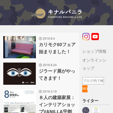
キナルバニラのブログ
2016.8.4
カリモク60フェア
ショップ情報
始まりました！
オンラインシ
2016.6.24
ョップ
ジラード展がやっ
てきます！
2016.3.19
８人の建築家展：
ライター
インテリアショッ
プVANILLA宇都